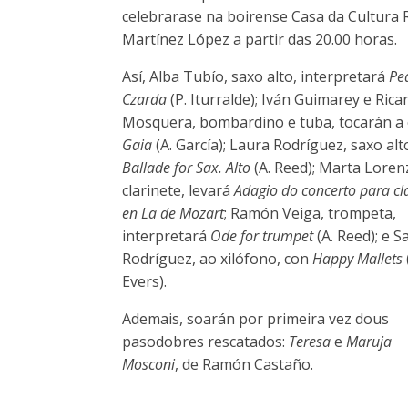
celebrarase na boirense Casa da Cultura
Martínez López a partir das 20.00 horas.
Así, Alba Tubío, saxo alto, interpretará
Pe
Czarda
(P. Iturralde); Iván Guimarey e Rica
Mosquera, bombardino e tuba, tocarán a
Gaia
(A. García); Laura Rodríguez, saxo alt
Ballade for Sax. Alto
(A. Reed); Marta Loren
clarinete, levará
Adagio do concerto para cl
en La de Mozart
; Ramón Veiga, trompeta,
interpretará
Ode for trumpet
(A. Reed); e 
Rodríguez, ao xilófono, con
Happy Mallets
Evers).
Ademais, soarán por primeira vez dous
pasodobres rescatados:
Teresa
e
Maruja
Mosconi
, de Ramón Castaño.