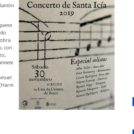
 Ramón
quena
rdo
 obra
o, con
zo,
arinete
Samuel
(Harm