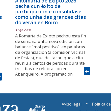
A Romaría de Exipto 2026
pecha cun éxito de
participación e consolídase
s
como unha das grandes citas
do verán en Boiro
3 Ago 2026
A Romaría de Exipto pechou esta fin
de semana unha nova edición cun
s
balance "moi positivo", en palabras
da organización (a comisión veciñal
a
de festas), que destacou que a cita
reuniu a centos de persoas durante
tres días de celebración en
+
Abanqueiro. A programación,...
+
Aviso legal
Política d