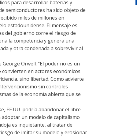
cos para desarrollar baterías y
a de semiconductores ha sido objeto de
recibido miles de millones en
uelo estadounidense. El mensaje es
des del gobierno corre el riesgo de
ona la competencia y genera una
da y otra condenada a sobrevivir al
e George Orwell: “El poder no es un
se convierten en actores económicos
iciencia, sino libertad. Como advierte
intervencionismo sin controles
ismas de la economía abierta que se
e, EE.UU. podría abandonar el libre
a adoptar un modelo de capitalismo
adoja es inquietante, al tratar de
riesgo de imitar su modelo y erosionar