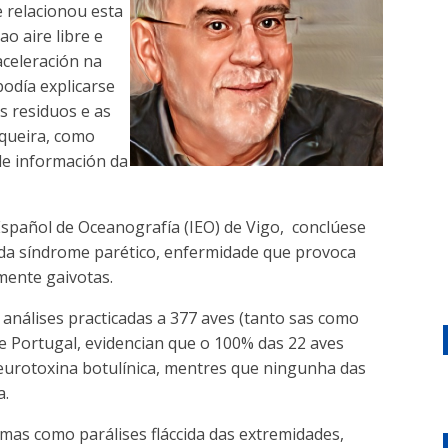
e relacionou esta
ao aire libre e
aceleración na
odía explicarse
s residuos e as
squeira, como
de información da
Español de Oceanografía (IEO) de Vigo, conclúese
 da síndrome parético, enfermidade que provoca
mente gaivotas.
análises practicadas a 377 aves (tanto sas como
de Portugal, evidencian que o 100% das 22 aves
eurotoxina botulínica, mentres que ningunha das
a.
omas como parálises fláccida das extremidades,