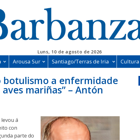
Luns, 10 de agosto de 2026
a
Arousa Sur
Santiago/Terras de Iria
Cultura
o botulismo a enfermidade
e aves mariñas” – Antón
 levou á
eito con
gunda parte do