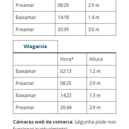
Preamar
08:20
2.9 m
Baixamar
14:18
1.4 m
Preamar
20:39
3.0 m
Vilagarcía
Hora*
Altura
Baixamar
02:13
1.2 m
Preamar
08:25
2.9 m
Baixamar
14:22
1.3 m
Preamar
20:44
2.9 m
Cámaras web da comarca
(algunha pode nun